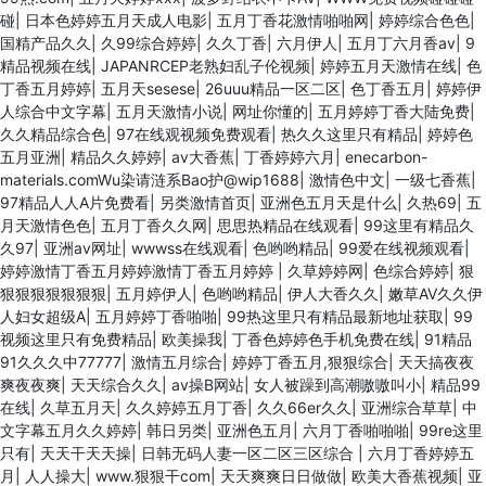
碰
|
日本色婷婷五月天成人电影
|
五月丁香花激情啪啪网
|
婷婷综合色色
|
国精产品久久
|
久99综合婷婷
|
久久丁香
|
六月伊人
|
五月丁六月香av
|
9
精品视频在线
|
JAPANRCEP老熟妇乱子伦视频
|
婷婷五月天激情在线
|
色
丁香五月婷婷
|
五月天sesese
|
26uuu精品一区二区
|
色丁香五月
|
婷婷伊
人综合中文字幕
|
五月天激情小说
|
网址你懂的
|
五月婷婷丁香大陆免费
|
久久精品综合色
|
97在线观视频免费观看
|
热久久这里只有精品
|
婷婷色
五月亚洲
|
精品久久婷婷
|
av大香蕉
|
丁香婷婷六月
|
enecarbon-
materials.comWu染请涟系Bao护@wip1688
|
激情色中文
|
一级七香蕉
|
97精品人人A片免费看
|
另类激情首页
|
亚洲色五月天是什么
|
久热69
|
五
月天激情色色
|
五月丁香久久网
|
思思热精品在线观看
|
99这里有精品久
久97
|
亚洲av网址
|
wwwss在线观看
|
色哟哟精品
|
99爱在线视频观看
|
婷婷激情丁香五月婷婷激情丁香五月婷婷
|
久草婷婷网
|
色综合婷婷
|
狠
狠狠狠狠狠狠狠
|
五月婷伊人
|
色哟哟精品
|
伊人大香久久
|
嫩草AV久久伊
人妇女超级A
|
五月婷婷丁香啪啪
|
99热这里只有精品最新地址获取
|
99
视频这里只有免费精品
|
欧美操我
|
丁香色婷婷色手机免费在线
|
91精品
91久久久中77777
|
激情五月综合
|
婷婷丁香五月,狠狠综合
|
天天搞夜夜
爽夜夜爽
|
天天综合久久
|
av操B网站
|
女人被躁到高潮嗷嗷叫小
|
精品99
在线
|
久草五月天
|
久久婷婷五月丁香
|
久久66er久久
|
亚洲综合草草
|
中
文字幕五月久久婷婷
|
韩日另类
|
亚洲色五月
|
六月丁香啪啪啪
|
99re这里
只有
|
天天干天天操
|
日韩无码人妻一区二区三区综合
|
六月丁香婷婷五
月
|
人人操大
|
www.狠狠干com
|
天天爽爽日日做做
|
欧美大香蕉视频
|
亚