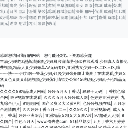
諸城
|
壽光
|
安丘
|
高密
|
昌邑
|
濟寧
|
曲阜
|
鄒城
|
泰安
|
新泰
|
費城
|
威海
|
榮成
|
乳山
|
日照
|
臨沂
|
德州
|
樂陵
|
禹城
|
聊城
|
臨清
|
濱州
|
鄒平
|
菏澤
|
成都
|
都江堰
|
彭州
|
邛崍
|
崇州
|
簡陽
|
自貢
|
攀枝花
|
德陽
|
廣漢
|
什邡
|
綿竹
|
瀘州
|
綿陽
|
江油
|
廣元
|
遂寧
|
射洪
|
內江
|
隆昌
|
樂山
|
感谢您访问我们的网站，您可能还对以下资源感兴趣：
丰满少妇被猛烈高清播放,少妇厨房愉情理伦BD在线观看,少妇真人直播免
费视频,精品人妻少妇嫩草AV无码专区,亚洲熟女少妇一区二区三区,哦
┅┅快┅┅用力啊┅警花少妇,邻居少妇张开腿让我爽了在线观看,少妇又
紧又色又爽又刺激视频,少妇荡乳情欲办公室456视频,少妇乱子伦精品无
码
久久久久99精品成人网站
|
婷婷五月天丁香花
|
狠狠干无码
|
丁香桃色综
合网
|
啊V视频在线观看
|
久久久五月天婷婷成人网
|
色婷婷亚洲婷婷
|
九
九综合伊人
|
91啪啪网
|
国产又爽又大又黄A片
|
色婷婷视频在线
|
五月综
合激情图片
|
久久婷婷丁香五月一二三
|
久久9久久
|
亚洲视频码
|
成人五
月丁香花
|
婷婷亚洲综合
|
亚洲精品又粗又大又爽A片
|
97超碰人人操
|
9
久国产
|
性色五月天
|
www.俺去也com
|
91精品熟女
|
五月丁香六月婷婷
精品
|
六月丁香婷
|
天天久久狠狠色综合
|
色偷偷色婷婷
|
91精品又长又大