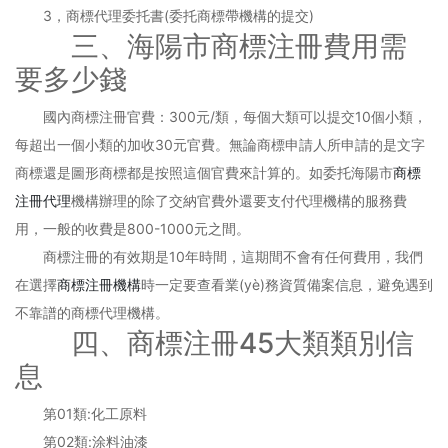
3，商標代理委托書(委托商標帶機構的提交)
三、海陽市商標注冊費用需
要多少錢
國內商標注冊官費：300元/類，每個大類可以提交10個小類，
每超出一個小類的加收30元官費。無論商標申請人所申請的是文字
商標還是圖形商標都是按照這個官費來計算的。如委托海陽市
商標
注冊代理
機構辦理的除了交納官費外還要支付代理機構的服務費
用，一般的收費是800-1000元之間。
商標注冊的有效期是10年時間，這期間不會有任何費用，我們
在選擇
商標注冊機構
時一定要查看業(yè)務資質備案信息，避免遇到
不靠譜的商標代理機構。
四、商標注冊45大類類別信
息
第01類:化工原料
第02類:涂料油漆