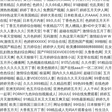
里有精品
|
久婷婷色
|
色婷久
|
久久66成人网站
|
91碰碰碰
|
伦乱美欧
|
亚
洲热热视频
|
婷婷丁香久久
|
免费国产视频
|
久操97
|
婷婷五月天伊人网
|
999热这里只有美国精品
|
婷婷大美在线
|
日本欧美成人片AAAA
|
久99久
在线
|
97色操
|
日本毛片内射
|
99久久6
|
丁香色色五月
|
色婷婷五月天不
卡
|
丁香五月婷婷综合啪啪
|
午夜精品777
|
黑人糟蹋人妻HD中文字幕
|
久
久久人妻久久久
|
另类天堂
|
午夜丁香
|
超碰在线国产
|
激情综合五月丁香
|
午夜天堂啪啪
|
九月色婷婷
|
无码激情
|
久热这里只有国产
|
激情綜合W W
W,激情五月天
|
色婷婷XXXXX
|
91综合在线
|
思思热国产视频
|
99啪啪
|
在
线国产精品色
|
五月婷综合
|
婷婷伊人无码
|
欧美搡BBBBB摔BBBBB
|
乱女
乱妇熟女熟妇综合网站
|
国产FREESEXVIDEOS性中国
|
久鲁鲁色网
|
天天
日天天爽
|
色天天狠狠干
|
五月婷婷综合激情小说
|
天堂草在线观
|
性色播
|
五月开心播播网
|
九热视频在线精品15
|
91凹凸在线
|
久久作爱
|
91精品综
合久久久久久五月丁香
|
欧美色狠婷久
|
国产在线aaa片一区二区99
|
六月
色色综合
|
激情综合视频
|
橾逼网
|
国内久久久精品99
|
超碰日日操
|
五月
婷婷啪啪
|
极品人妻VIDEOSSS人妻
|
色综合久久天天综合网
|
99爱在线
|
婷婷另类小说
|
久久久999精品
|
久久精品性爱
|
99热99免费
|
在线色婷
婷
|
亚洲无码99
|
色五月综合在线
|
亚洲色婷婷五月天
|
人人干AV
|
美女91
一起草
|
PORNY九色9l自拍视频成人
|
26UUU
|
99在线免费观看
|
婷婷五
月天激情网站
|
91精品又长又大又粗又爽又猛
|
99热最新精品
|
婷婷九月
激情
|
欧美三级韩国三级日本三斤
|
网址你懂的
|
99综合
|
日本狠狠干
|
婷
婷香五月天
|
大香蕉五月丁香
|
99精品成人无码A片观看金桔
|
性生活久