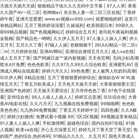
天插天天插天天插
|
狠狠精品干练久久久无码中文字幕
|
97人人草
|
香蕉
久久国产AV一区二区
|
色哟呦av
|
东京热人妻一区二区三区在线
|
丁香婷
婷午夜
|
亚洲天堂爱爱
|
www.av视频xx999.com
|
就爱啪啪婷婷
|
这里只
有精品网站
|
五月丁香婷婷深深爱
|
久操福利
|
欧美韩国日本
|
99@久久
@99精品视频
|
国产色视频网站2
|
婷婷综合五月天
|
老司机午夜福利视频
金瓶梅
|
国产精品色一哟哟
|
久久伊人五月天
|
97人凄人人操人人爽
|
伊人
五月天
|
五月久久丁香
|
97碰人人操
|
色狠狠狠干
|
26UUU精品一区二区c
〇m
|
六月婷婷在线
|
亚洲AV网站
|
亚洲综合激情五月久久
|
成人va在线
|
成人五月天丁香
|
国产阿姨日皮艹逼内射视频
|
天天色官网
|
无码少妇高潮
喷水A片免费
|
色色色欧美
|
久久97久久99久久综合欧美
|
亚洲蜜乳AV
|
亚
洲成人网站在线观看
|
婷婷六月久久
|
99热免费
|
女人被男人吃奶到高潮
|
玖玖伊人网
|
9精品在线
|
五月丁香狠狠爱婷婷综合
|
激情綜合W W W,激
情五月天
|
丁香五月欧美成人
|
天天色天天操天天射
|
大香蕉狠狠爱主页
|
亚洲国产色婷婷
|
天天做天天爱综合
|
五月停停色色丁香
|
97色干在线观
看
|
亚州综合色
|
96人人操人人操人人
|
婷婷五点亚洲
|
玖玖综合色
|
大香
蕉AV电影在线
|
久久六月天
|
九九视频在线免费视频
|
99啪啪网
|
色色欧
美色色色
|
九九热99免费视频
|
丁香五月天婷婷中文
|
四四色播
|
久久A极
片
|
婷婷少妇激情
|
免费试看小视频 99
|
1区2区视频
|
99视频这里有精品
|
91人妻人人操人人爽
|
手机激情网
|
超碰色综合
|
国内自拍97在线
|
91操
人视频
|
欧美va在线
|
开心五月深爱五月
|
婷婷九月丁香天堂丁香天堂
|
热
的国产,热的综合,热的有码
|
91精品久久久久、久五月天
|
国色天香成人