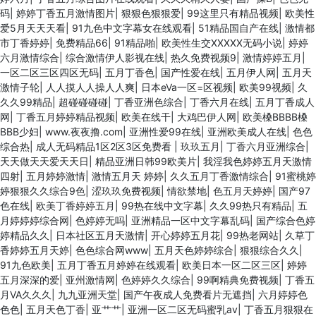
码
|
婷婷丁香五月激情图片
|
狠狠色狠狠爱
|
99这里只有精品视频
|
欧美性
爱5月天天天看
|
91九色中文字幕女在线观看
|
51精品国自产在线
|
激情都
市丁香婷婷
|
免费精品66
|
91精品啪
|
欧美性生交XXXXX无码小说
|
婷婷
六月激情综合
|
综合激情伊人影视在线
|
热久免费视频9
|
激情婷婷五月
|
一区二区三区四区无码
|
五月丁香色
|
国产性爱在线
|
五月伊人网
|
五月天
激情子轮
|
人人摸人人操人人爽
|
日本eVa一区=区视频
|
欧美99视频
|
久
久久99精品
|
超碰碰碰碰
|
丁香亚洲色综合
|
丁香六月在线
|
五月丁香成人
网
|
丁香五月婷婷精品视频
|
欧美在线干
|
大鸡巴伊人网
|
欧美槡BBBB槡
BBB少妇
|
www.夜夜撸.com
|
亚洲性爱99在线
|
亚洲欧美成人在线
|
色色
综合热
|
成人无码精品1区2区3区免费看
|
玖玖五月
|
丁香六月亚洲综合
|
天天做天天爱天天日
|
精品亚洲日韩99欧美片
|
我淫我色婷婷五月天激情
四射
|
五月婷婷激情
|
激情五月天 婷婷
|
久久五月丁香激情综合
|
91蜜桃婷
婷狠狠久久综合9色
|
涩玖玖免费视频
|
情欲禁地
|
色五月天婷婷
|
国产97
色在线
|
欧美丁香婷婷五月
|
99热在线中文字幕
|
久久99热只有精品
|
五
月婷婷婷综合网
|
色婷婷无吗
|
亚洲精品一区中文字幕乱码
|
国产综合色婷
婷精品久久
|
日本社区五月天激情
|
开心婷婷五月花
|
99热老网站
|
久草丁
香婷婷五月天婷
|
色色综合网www
|
五月天色婷婷综合
|
狠狠综合久久
|
91九色欧美
|
五月丁香五月婷婷在线观看
|
欧美日本一区二区三区
|
婷婷
五月深深的爱
|
亚州激情网
|
色婷婷久久综合
|
99啊精典免费视频
|
丁香五
月ⅤA久久久
|
九九亚洲天堂
|
国产午夜成人免费看片无遮挡
|
六月婷婷色
色色
|
五月天色丁香
|
亚艹艹
|
亚洲一区二区无码蜜乳av
|
丁香五月狠狠在