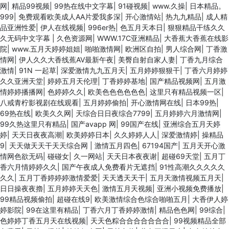
网
|
精品99视频
|
99热在线中文字幕
|
91碰视频
|
www.久操
|
日本精品。
999
|
免费观看欧美成人AA片爱我多深
|
开心激情站
|
热九九精品
|
成人精
品亚洲性爱
|
伊人在线视频
|
996er热
|
色五月天本日
|
狠狠精品干练久久
久无码中文字幕
|
久色资源网
|
WWW.17C亚洲精品
|
大香蕉大香蕉在线影
院
|
www.五月天婷婷姐姐
|
啪啪激情网
|
欧洲区自拍
|
男人综合网
|
丁香激
情网
|
伊人久久大香线蕉AV最新午夜
|
美臀自射自家人妻
|
丁香九月综合
激情
|
91N 一起草
|
深爱激情九九五月天
|
五月婷婷狠狠干
|
丁香六月婷婷
久久亚洲天堂
|
婷婷五月天伦理
|
丁香婷婷基地
|
国产精品视频网
|
五月激
情婷婷播播网
|
色婷婷久久
|
欧美色色色色色色
|
这里只有精品视频一区
|
八戒青柠影视剧在线观看
|
五月婷婷偷拍
|
开心激情网在线
|
日本99热
|
69热在线
|
欧美久久网
|
天综合日日夜综合7799
|
五月婷婷六月激情网
|
99久热这里只有精品
|
国产avapp 网
|
99国产在线
|
亚洲综合五月天婷
婷
|
天天日夜夜高潮
|
欧美婷婷日本
|
久久婷婷人人
|
深爱激情婷
|
操精品
9
|
天天做天天干天天综合网
|
激情五月四色
|
67194国产
|
五月天开心激
情网色欲无码
|
碰碰女
|
久一网站
|
天天日本夜夜谢
|
超碰69天堂
|
五月丁
香六月情婷婷久久
|
国产午夜成人免费看片无遮挡
|
91性高潮久久久久久
久久
|
五月丁香婷婷婷激情爱爱
|
天天透天天干
|
五月天激情视频五月天
|
日日操夜夜擼
|
五月婷婷天天色
|
激情五月天视频
|
亚洲小视频免费播放
|
99精品视频偷拍
|
超碰在线9
|
欧美激情综合色综合啪啪五月
|
大香伊人婷
婷影院
|
99在这里有精品
|
丁香六月丁香婷婷激情
|
精品色色网
|
99综合
|
色婷婷丁香五月天在线视频
|
天天色粽合合合合合合合
|
99视频精品全部