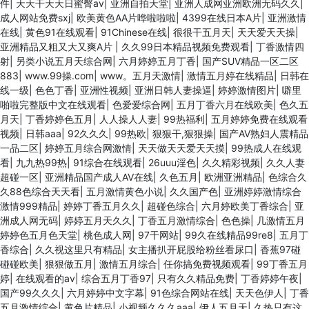
件
|
天天干天天日蜜臀av
|
亚洲自拍天堂
|
亚洲人成网亚洲欧洲无码久久
|
成人网站免费sxj
|
欧美黄色AA片哗啦啦啦
|
4399在线日本A片
|
亚洲激情
在线
|
黄色91在线观看
|
91Chinese在线
|
很很干五月天
|
天天爱天天操
|
亚洲精品又粗又大又爽A片
|
久久99日本精品视频免费观看
|
丁香激情四
射
|
另类小说五月天综合网
|
六月婷婷五月丁香
|
国产SUV精品一区二区
883
|
www.99操.com
|
www。五月天激情
|
激情五月婷在线精品
|
日韩在
线一级
|
色色丁香
|
亚洲性视频
|
亚洲日韩人妻操逼
|
婷婷激情图片
|
噼里
啪啦完整版中文在线观看
|
色爱爱综合网
|
五月丁香六月在线欧美
|
色久五
月天
|
丁香婷婷色五月
|
人人操人人妻
|
99热福利
|
五月婷婷免费在线观看
视频
|
日韩aaa
|
92久久久
|
99热欧
|
狠狠干,狠狠操
|
国产AV熟妇人震精品
一品二区
|
婷婷五月综合网激情
|
天天做天天爱天天摸
|
99热成人在线观
看
|
九九热99热
|
91综合在线观看
|
26uuu淫色
|
久久精彩视频
|
久久人妻
超碰一区
|
亚洲精品国产成人AV在线
|
久色五月
|
欧洲亚洲精品
|
色综合久
久88色综合天天看
|
五月激情黄色小说
|
久久国产色
|
亚洲婷婷激情综合
激情999精品
|
婷婷丁香五月久久
|
超碰色综合
|
六月婷欧美丁香综合
|
亚
洲成人网无码
|
婷婷五月天久久
|
丁香五月激情综合
|
色色操
|
几激情五月
婷婷色五月色天堂
|
桃色成人网
|
97干网站
|
99久在线精品99re8
|
五月丁
香综合
|
久久视这里只有精品
|
女主播扒开屁股给粉丝看尿口
|
香蕉97碰
碰碰欧美
|
狠狠做五月
|
激情五月综合
|
任你搞免费视频观看
|
99丁香五月
婷
|
在线观看的av
|
综合五月丁香97
|
只有久久精品免费
|
丁香婷婷午夜
|
国产99久久久
|
六月婷婷中文字幕
|
91色综合网站在线
|
天天色伊人
|
丁香
五月激情综合
|
黄色片精品
|
小视频久久久aaa
|
伊人五月天
|
久热只有这