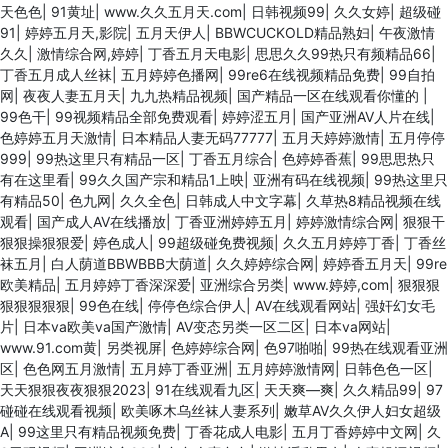
天色色
|
91黄址
|
www.久久五月天.com
|
日韩视频99
|
久久女婷
|
超级碰
91
|
婷婷五月天,影院
|
五月天伊人
|
BBWCUCKOLD精品熟妇
|
午夜激情
久久
|
激情综合网,婷婷
|
丁香五月天电影
|
思思久久99热只有频精品66
|
丁香五月成人丝袜
|
五月婷婷色播网
|
99re6在线视频精品免费
|
99自拍
网
|
夜夜人妻五月天
|
九九热精品视频
|
国产精品一区在线观看你懂的
|
99色干
|
99视频精品全部免费观看
|
婷婷涩五月
|
国产亚洲AV人片在线
|
色婷婷五月天激情
|
日本精品人妻无码77777
|
五月天婷婷激情
|
五月停停
999
|
99热这里只有精品一区
|
丁香五月综合
|
色婷婷香蕉
|
99思思热只
有在这里看
|
99久久国产宗和精品1上映
|
亚洲有码在线视频
|
99热这里只
有精品50
|
色九网
|
久久全色
|
日韩成人中文字幕
|
久草热8精品视频在线
观看
|
国产成人AV在线播放
|
丁香亚洲婷婷五月
|
婷婷激情综合网
|
狠狠干
狠狠操狠狠爱
|
婷色成人
|
99超级碰免费视频
|
久久五月婷婷丁香
|
丁香丝
袜五月
|
白人荫道BBWBBB大荫道
|
久久婷婷综合网
|
婷婷香五月天
|
99re
欧美精品
|
五月婷婷丁香深深爱
|
亚洲综合另类
|
www.婷婷,com
|
狠狠狠
狠狠狠狠狠
|
99色在线
|
停停色综合伊人
|
AV在线观看网站
|
强奸幻女毛
片
|
日本va欧美va国产激情
|
AV变态另类一区二区
|
日本va网站
|
www.91.com黄
|
另类视屏
|
色婷婷综合网
|
色97啪啪
|
99热在线观看亚洲
区
|
色色网五月激情
|
五月婷丁香亚洲
|
五月婷婷激情网
|
日韩色色一区
|
天天狠狠夜夜狠狠2023
|
91在线观看九区
|
天天爽—爽
|
久久精品99
|
97
碰碰在线观看视频
|
欧美啄木乌丝袜人妻系列
|
嫩草AV久久伊人妇女超级
A
|
99这里只有精品视频免费
|
丁香花成人电影
|
五月丁香婷婷中文网
|
久