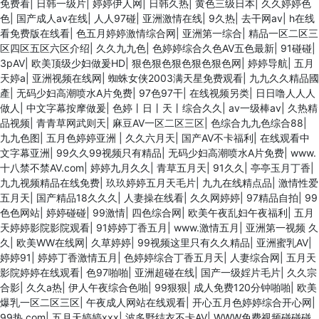
免费看
|
日韩一级片
|
婷婷伊人网
|
日韩久热
|
黄色三级日本
|
久久婷婷色
色
|
国产成人av在线
|
人人97碰
|
亚洲激情在线
|
9久热
|
去干网av
|
h在线
看免费版在线看
|
色五月婷婷激情综合网
|
亚洲第一综合
|
精品一区二区三
区四区五区六区介绍
|
久久九九色
|
色婷婷综合久色AV五色最新
|
91碰碰
|
3pAV
|
欧美顶级少妇做爰HD
|
狠色狠色狠色狠色狠色网
|
婷婷导航
|
五月
天婷a
|
亚洲视频在线网
|
蜘蛛女侠2003满天星免费观看
|
九九久久精品國
產
|
无码少妇高潮喷水A片免费
|
97色97干
|
在线视频另类
|
日日噜人人人
做人
|
中文字幕按摩做爰
|
色婷丨日丨天丨综合久久
|
av一级棒av
|
久热精
品视频
|
青青草网武则天
|
麻豆AV一区二区三区
|
色综合九九色综合88
|
九九色图
|
五月色婷婷亚洲
|
久久六月天
|
国产AV不卡福利
|
在线观看中
文字幕亚洲
|
99久久99视频只有精品
|
无码少妇高潮喷水A片免费
|
www.
十八禁不禁AV.com
|
婷婷九月久久
|
青草五月天
|
91久久
|
亭亭玉月丁香
|
九九视频精品在线免费
|
玖玖婷婷五月天毛片
|
九九在线精点品
|
激情性爱
五月天
|
国产精品18久久久
|
人妻操在线看
|
久久网婷婷
|
97精品自拍
|
99
色色网站
|
婷婷碰碰
|
99激情
|
四色综合网
|
欧美午夜乱妇午夜福利
|
五月
天婷婷影院影院观看
|
91婷婷丁香五月
|
www.激情五月
|
亚洲第一视频 久
久
|
欧美WW在线网
|
久草婷婷
|
99视频这里只有久久精品
|
亚洲蜜乳AV
|
婷婷91
|
婷婷丁香激情五月
|
色婷婷综合丁香五月天
|
人妻综合网
|
五月天
影院婷婷在线观看
|
色97啪啪
|
亚洲超碰在线
|
国产一级婬片毛片
|
久久宗
合影
|
久久a热
|
伊人午夜综合色啪
|
99狠狠
|
成人免费120分钟啪啪
|
欧美
爆乳一区二区三区
|
午夜成人网站在线观看
|
开心五月色婷婷综合开心网
|
99热.com
|
五月天婷婷xxx
|
波多野结衣不卡AV
|
WWW免费视频碰碰碰