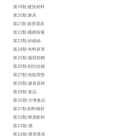
第19類:建筑材料
第20類:家具
第21類:廚房潔具
第22類:繩網袋篷
第23類:紗線絲
第24類:布料床單
第25類:服裝鞋帽
第26類:鈕扣拉鏈
第27類:地毯席墊
第28類:健身器材
第29類:食品
第30類:方便食品
第31類:飼料種籽
第32類:啤酒飲料
第33類:酒
第34類:煙草煙具