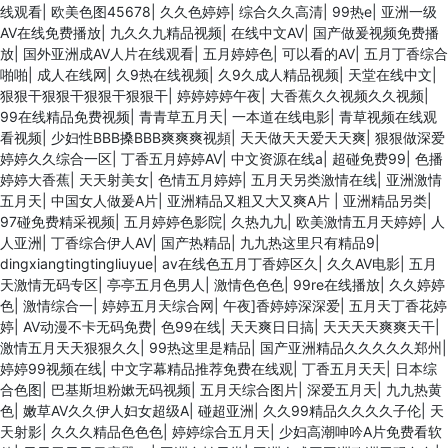
线观看
|
欧美色图45678
|
久久色婷婷
|
综合久久高清
|
99热e
|
亚洲一级
AV在线免费播放
|
九久久九精品视频
|
在线中文AV
|
国产做爰视频免费播
放
|
国外亚洲成AV人片在线观看
|
五月婷婷色
|
可以看的AV
|
五月丁香综合
啪啪
|
成人在线网
|
久9热在线视频
|
久9久成人精品视频
|
天堂在线中文
|
狠狠干狠狠干狠狠干狠狠干
|
婷婷婷婷午夜
|
大香蕉久久视频久久视频
|
99在线精品免费视频
|
青青草五月天
|
一本道在线电影
|
青草视频在线观
看视频
|
少妇性BBB搡BBB爽爽爽视頻
|
天天做天天爱天天爽
|
狠狠做深爱
婷婷久久综合一区
|
丁香五月婷婷AV
|
中文资源在线a
|
超碰免费99
|
色播
婷婷大香蕉
|
天天射美女
|
色情五月婷婷
|
五月天另类激情在线
|
亚洲激情
五月天
|
中国女人做爰A片
|
亚洲精品又粗又大又爽A片
|
亚洲精品另类
|
97碰免费精采视频
|
五月婷婷色影院
|
久热九九
|
欧美激情五月天婷婷
|
人
人亚洲
|
丁香综合伊人AV
|
国产热精品
|
九九热这里只有精品9
|
dingxiangtingtingliuyue
|
av在线色五月丁香婷区久
|
久久AV电影
|
五月
天激情无码专区
|
亭亭五月色男人
|
激情色色色
|
99re在线播放
|
久久婷婷
色
|
激情综合一
|
婷婷五月天综合网
|
午夜]香婷婷深深爱
|
五月天丁香花婷
婷
|
AV动漫不卡无码免费
|
色99在线
|
天天爽日日搞
|
天天天天爽爽天干
|
激情五月天天狠狠久久
|
99热这里是精品
|
国产亚洲精品久久久久久郑州
|
婷婷99视频在线
|
中文字幕精品推荐免费在线观
|
丁香五月天天
|
日本综
合色图
|
巴基斯坦粉嫰无码视频
|
五月天综合图片
|
深爱五月天
|
九九热黄
色
|
嫩草AV久久伊人妇女超级A
|
碰超亚洲
|
久久99精品久久久久子伦
|
天
天射影
|
久久久精品色色色
|
婷婷综合五月天
|
少妇高潮呻吟A片免费看软