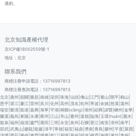
過的。
北京知識產權代理
京ICP備18002559號-1
地址：北京
聯系我們
商標注冊申請電話：13716997813
商標注冊查詢電話：13716997813
北京
|
廣州
|
韶關
|
樂昌
|
南雄
|
深圳
|
珠海
|
汕頭
|
佛山
|
江門
|
臺山
|
開平
|
鶴山
|
恩平
|
湛江
|
廉江
|
雷州
|
吳川
|
化州
|
高州
|
茂名
|
杭州
|
寧波
|
余姚
|
慈溪
|
溫州
|
瑞安
|
樂清
|
龍港
|
嘉興
|
海寧
|
平湖
|
桐鄉(xiāng)
|
湖州
|
紹興
|
諸暨
|
嵊州
|
金華
|
蘭溪
|
義烏
|
東陽
|
永康
|
衢州
|
江山
|
舟山
|
臺州
|
溫嶺
|
臨海
|
玉環(huán)
|
麗水
|
龍泉
|
福州
|
福清
|
廈門
|
莆田
|
三明
|
永安
|
泉州
|
石獅
|
晉江
|
南安
|
漳州
|
南平
|
邵武
|
武夷山
|
建甌
|
龍巖
|
漳平
|
寧德
|
福安
|
福鼎
|
濟南
|
青島
|
膠州
|
平度
|
萊西
|
淄博
|
棗莊
|
滕州
|
東營
|
煙臺
|
龍口
|
萊陽
|
萊州
|
招遠
|
棲霞
|
海陽
|
濰坊
|
青州
|