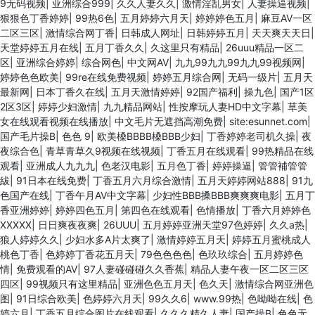
9无码视频
|
亚洲综合999
|
久久人妻久久
|
激情淫乱男女
|
人妻操逼视频
|
狠狠色丁香婷婷
|
99热6色
|
五月婷婷六月天
|
婷婷婷色五月
|
麻豆AV一区
二区三区
|
激情综合网丁香
|
日韩成人网址
|
日韩婷婷五月
|
天天爽天天日
|
天堂婷婷五月在线
|
五月丁香久久
|
久这里只有精品
|
26uuu精品一区二
区
|
亚洲综合婷婷
|
综合网色
|
中文网AV
|
九九99九九99九九99视频网
|
婷婷色色欧美
|
99re在线免费视频
|
婷婷五月综合网
|
无码一级片
|
五月天
最新网
|
日本丁香久在线
|
五月天激情婷婷
|
92国产福利
|
操九色
|
国产1区
2区3区
|
婷婷少妇激情
|
九九精品网站
|
性按摩玩人妻HD中文字幕
|
草美
女在线观看视频在线播放
|
中文毛片无遮挡高潮免费
|
site:esunnet.com
|
国产毛片操B
|
色色 9
|
欧美槡BBBB槡BBB少妇
|
丁香婷婷老司机久操
|
夜
夜综合色
|
青草青草久9视频在线视频
|
丁香五月在线观看
|
99热精品在线
观看
|
亚洲成人九九九
|
色老汉电影
|
五月色丁香
|
婷婷操逼
|
管管補管管
紱
|
91日本在线免费
|
丁香五月六月综合激情
|
五月天婷婷网站888
|
91九
色国产在线
|
丁香午月AV中文字幕
|
少妇性BBB搡BBB爽爽爽电影
|
五月丁
香亚洲婷婷
|
婷婷四色五月
|
第四色在线观看
|
色情播放
|
丁香六月婷婷色
XXXXX
|
日日爽夜夜爽
|
26UUU
|
五月婷婷亚洲天堂97色婷婷
|
久久a热
|
狼人婷婷久久
|
少妇水多A片太爽了
|
激情婷婷五月天
|
婷婷五月蜜桃成人
桃色丁香
|
色婷婷丁香花五月天
|
79色色色色
|
色玖玖综合
|
五月婷婷色
情
|
免费观看的AV
|
97人妻碰碰碰久久香蕉
|
精品人妻午夜一区二区三区
四区
|
99视频只有这里精品
|
亚洲色色五月天
|
色久天
|
激情综合网亚洲色
图
|
91日综合欧美
|
色婷婷六月天
|
99久久6
|
www.99热
|
色呦呦在线
|
色
婷六月
|
丁香五月综合图片在线观看
|
久久久精久人妻
|
国产操B
|
色色无