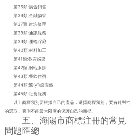
第35類:廣告銷售
第36類:金融物管
第37類:建筑修理
第38類:通訊服務
第39類:運輸貯藏
第40類:材料加工
第41類:教育娛樂
第42類:網站服務
第43類:餐飲住宿
第44類:醫(yī)療園藝
第45類:社會服務
以上商標類別要根據自己的產品，選擇商標類別，要有針對性
的選取，否則不能最大限度的保護自己的商標。
五、海陽市商標注冊的常見
問題匯總