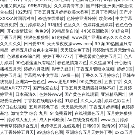
又粗又爽又猛
|
99热97美女
|
久久婷青青草原
|
国产韩日亚洲美州欧亚综
合在线
|
182无码
|
丁香五月五月婷婷欧美大香蕉
|
五月丁香网站
|
国产片
XXXXA片国语对白
|
99热在线播放
|
色婷婷亚洲婷婷
|
欧美99
|
中文字幕
在线免费
|
五月婷婷熟女
|
91碰碰
|
色区久久
|
色婷婷亚洲婷婷
|
色色色色
网
|
开心激情综合
|
色色99
|
99精品偷自拍
|
4438亚洲欧美
|
91综合网
|
丁香五月网
|
狠狠色狠狠鲁
|
91碰碰碰
|
www.国产亚洲69ty.久久久久久
久久久久久
|
日日爱678
|
天天舔夜夜操www com
|
99 频99热国里只有
精品
|
婷婷五月综合色中文字幕
|
天天综合色丁香
|
婷婷激情五月天激情在
线
|
色狠狠999综合网
|
婷婷丁香77777
|
丁香蜜臀黄色婷婷五月天
|
色八
月婷婷
|
99色看这里只有精品
|
春色激情第四色
|
久久这里99
|
开心激情
播播五月天
|
婷婷六月激情
|
影音先锋91
|
丁香五月骚喷水视频
|
婷婷D区
|
婷婷五月花
|
字幕网AV中文字幕
|
AV操一操
|
丁香久久五月婷综合
|
亚韩在
线视频
|
亚洲第一色色色
|
www.思思99热
|
99免费在线
|
五夜丁香
|
久久
精品A片777777
|
国产性爱在线
|
丁香五月天激情四射网络不好
|
五月婷
婷亚洲
|
日本高清久
|
色婷婷www
|
国产黄色在线观看
|
亚洲精品网址
|
狠
狠爱综合网
|
丁香花在线电影小说
|
91婷色
|
久久人人妻
|
婷婷色影音天
|
97日在线视频
|
五月婷婷色丁香
|
天天插天天操
|
丁香五月婷婷啪
|
色婷婷
基地
|
激情文学 综合 九月
|
91免费看片
|
在线视频色五月
|
五月婷婷狠狠
干
|
婷婷成人五月天
|
成人日韩欧美
|
Aα在线免费观看
|
www.五月婷婷
|
青青草婷婷综合五月
|
色停停五月,在线观看
|
日韩999
|
激情99
|
97碰
|
成
人丁香婷婷五月天
|
99热综合色图
|
亚洲综合五月天婷婷丁香
|
xxxx五月