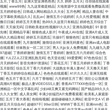
五月,丁香五月
|
亚洲天堂亚洲色色色
|
久久 婷婷 五月天
|
任你搞在线观看
视频
|
www99热
|
九九这里都是精品
|
大地资源中文在线观看免费版高清
|
五月婷婷欲色
|
日韩成人网站精品久久大全
|
五月色网
|
精品人妻在线
|
中
文字幕欧美精品久久
|
乱乱av
|
激情五月小说婷婷
|
久久久性爱视频
|
夜夜
撸日日操
|
婷婷五月天香蕉
|
热99久久这里只有精品
|
婷婷色五月综合丁
香
|
天天操无码
|
日韩欧美老妇性视频91久久久
|
亚洲岛国电影
|
91 影音
先锋
|
亚洲精品字幕
|
狠狠色成人影片
|
午夜成人AV在线
|
亚洲A片成人无
码久久精品青桔
|
婷婷五月花西瓜
|
玖操97
|
狠狠色性
|
这里只有精品视频
在线观看免费
|
九月激情网
|
激情综合99
|
亚洲无码黄色
|
亚洲av成人电影
在线观看
|
丝袜熟女一区二区三区
|
男人大jjc女人免费视频
|
九九碰九九爱
97超碰
|
丁香婷婷激情
|
激情五月丁香婷婷
|
激情五月六月婷婷
|
综合色
播
|
YJLZZJLZZ亚洲乱熟无码
|
色天堂在线
|
99爱爱网
|
97色色综合
|
五
月天婷婷AV
|
影音先锋91资源站
|
丁香花五月
|
丁香五月婷婷大香蕉
|
丁香
五月影院
|
综合五月丁香六月婷婷
|
大战熟女丰满人妻AV
|
天天撸天天射
|
丁香五月婷婷综合精品素人
|
色色色在线观看
|
A1片久久久
|
亚洲无线视
频
|
色五月丁香五月
|
六月丁香啪啪
|
六月婷婷五月丁香
|
强壮公让我夜夜
高潮A片视频
|
极品人妻VIDEOSSS人妻
|
香蕉AV777XXX色综合一区
|
亚
洲精品一区中文字幕乱码
|
少妇AB又爽又紧无码网站
|
国产精品99久久久
久久久女警
|
成人美女网
|
丰满少妇猛烈A片免费看观看
|
欧美私人家庭影
院
|
五月丁香大香蕉
|
色啦啦视频
|
超级碰碰碰久久网站
|
欧亚中文A V
|
婷
婷五月天综合AV
|
超碰97干
|
99er日韩
|
WWW丁香五月
|
亚洲mm色
|
五
月天另类图片
|
色色A
|
色五月婷婷综合在线
|
中文字幕av在线
|
天天插天