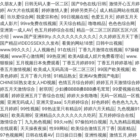
久朋友人妻
|
日韩无码人妻一区二区
|
国产9色在线/日韩
|
激情开心五月婷
婷
|
AV大片在线观看
|
婷婷激情人妻
|
婷婷另类开心
|
成人精品网站在线观
看
|
玖玖爱综合网
|
我爱宗和色
|
99日视频在线
|
色爱五月天
|
婷婷五月天
成人影片
|
99re免费在线视频
|
天天综合精品
|
噜噜精品
|
色色色综合网
|
亚洲第一成人AV
|
色五月婷婷综合在线
|
精品一区二区三区四区五区六区
介绍
|
www.国产亚洲69ty.久久久久久久久久久久
|
久久婷婷五月天丁香
|
国产精品VIDEOSSEX久久发布
|
看黄的网站18禁
|
日韩中出视频
|
www.99久久久
|
人人视频色
|
91在线日
|
丁香九月激情在线视频
|
97操碰
视频
|
www开心激情网
|
99热亚洲
|
欧美A级成人婬片免费看理论
|
www.
狠狠操
|
五月视频日本免费观看
|
丁香五月婷婷99
|
丁香五月婷婷基地
|
婷
香五月激情视频
|
欧美成人无码高清一区二区三区
|
99国产欧美视频
|
欧
美色婷婷
|
五月丁香六月情
|
91精品熟女
|
亚洲AV免费国产电影
|
CHINESE熟女老女人HD视频
|
色情五月综合婷婷
|
婷婷五月天激情综合婷
婷五月天激情综合
|
射琪琪
|
少妇搡BBBB搡BBB搡毛茸茸
|
99爱视频在线
观看
|
婷婷亚洲五月丁香综合在线
|
婷婷大乡焦噜噜
|
无码一区精品一区视
频
|
亚洲无码成人
|
亚洲天堂aaa
|
5月婷婷综合
|
好色婷婷
|
色色色九九九
五月婷婷
|
99性视频
|
99热这里只有精品9
|
婷婷六月天精品
|
九色视频91
疯狂
|
欧美高潮9
|
亚洲精品久久久久久久久久吃药
|
五月婷婷综合在线
|
激情综合丁
|
九九热色视频
|
99久re热
|
97偷拍对白视频
|
九九热精品视频
在线观看
|
天天操夜夜操
|
性99网站
|
欧美综合激情五月丁香
|
国産精品
|
97色视频网
|
日韩在线看AV
|
日日操日日撸
|
亚洲性视频
|
激情五月,婷婷