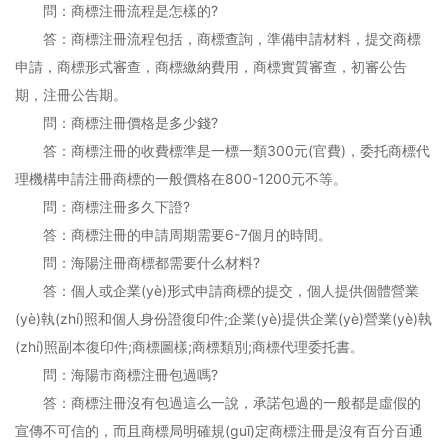
問：商標注冊流程是怎樣的?
答：商標注冊流程包括，商標查詢，準備申請材料，提交商標
申請，商標形式審查，商標繳納費用，商標實質審查，初審公告
期，注冊公告期。
問：商標注冊價格是多少錢?
答：商標注冊的收費標準是一標一類300元(官費)，委托商標代
理機構申請注冊商標的一般價格在800-1200元不等。
問：商標注冊多久下證?
答：商標注冊的申請周期需要6-7個月的時間。
問：海陽注冊商標都需要什么材料?
答：個人或企業(yè)形式申請商標的提交，個人提供個體營業
(yè)執(zhí)照和個人身份證復印件;企業(yè)提供企業(yè)營業(yè)執
(zhí)照副本復印件;商標圖樣;商標類別;商標代理委托書。
問：海陽市商標注冊包過嗎?
答：商標注冊沒有包過這么一說，承諾包過的一般都是虛假的
宣傳不可信的，而且商標局明確規(guī)定商標注冊是沒有百分百通