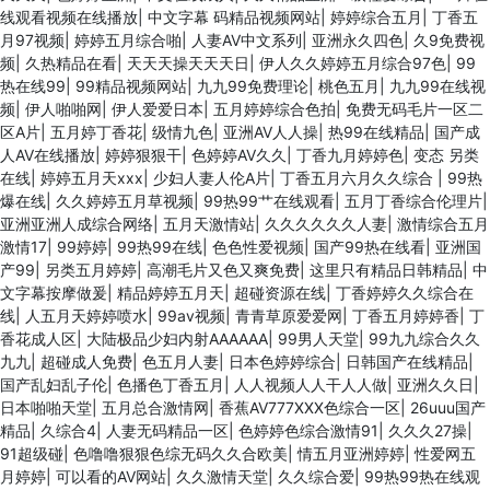
线观看视频在线播放
|
中文字幕 码精品视频网站
|
婷婷综合五月
|
丁香五
月97视频
|
婷婷五月综合啪
|
人妻AV中文系列
|
亚洲永久四色
|
久9免费视
频
|
久热精品在看
|
天天天操天天天日
|
伊人久久婷婷五月综合97色
|
99
热在线99
|
99精品视频网站
|
九九99免费理论
|
桃色五月
|
九九99在线视
频
|
伊人啪啪网
|
伊人爱爱日本
|
五月婷婷综合色拍
|
免费无码毛片一区二
区A片
|
五月婷丁香花
|
级情九色
|
亚洲AV人人操
|
热99在线精品
|
国产成
人AV在线播放
|
婷婷狠狠干
|
色婷婷AV久久
|
丁香九月婷婷色
|
变态 另类
在线
|
婷婷五月天xxx
|
少妇人妻人伦A片
|
丁香五月六月久久综合
|
99热
爆在线
|
久久婷婷五月草视频
|
99热99艹在线观看
|
五月丁香综合伦理片
|
亚洲亚洲人成综合网络
|
五月天激情站
|
久久久久久久人妻
|
激情综合五月
激情17
|
99婷婷
|
99热99在线
|
色色性爱视频
|
国产99热在线看
|
亚洲国
产99
|
另类五月婷婷
|
高潮毛片又色又爽免费
|
这里只有精品日韩精品
|
中
文字幕按摩做爰
|
精品婷婷五月天
|
超碰资源在线
|
丁香婷婷久久综合在
线
|
人五月天婷婷喷水
|
99av视频
|
青青草原爱爱网
|
丁香五月婷婷香
|
丁
香花成人区
|
大陆极品少妇内射AAAAAA
|
99男人天堂
|
99九九综合久久
九九
|
超碰成人免费
|
色五月人妻
|
日本色婷婷综合
|
日韩国产在线精品
|
国产乱妇乱子伦
|
色播色丁香五月
|
人人视频人人干人人做
|
亚洲久久日
|
日本啪啪天堂
|
五月总合激情网
|
香蕉AV777XXX色综合一区
|
26uuu国产
精品
|
久综合4
|
人妻无码精品一区
|
色婷婷色综合激情91
|
久久久27操
|
91超级碰
|
色噜噜狠狠色综无码久久合欧美
|
情五月亚洲婷婷
|
性爱网五
月婷婷
|
可以看的AV网站
|
久久激情天堂
|
久久综合爱
|
99热99热在线观