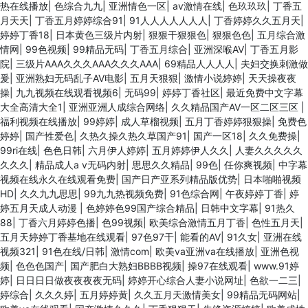
热在线播放
|
色综合九九
|
亚洲情色一区
|
av激情在线
|
色玖玖玖
|
丁香五
月天天
|
丁香五月婷婷综合91
|
91人人人人人人人
|
丁香婷婷久久五月天
|
婷婷丁香18
|
日本黄色三级片内射
|
狠狠干狠狠色
|
狠狠色色
|
五月综合激
情网
|
99色视频
|
99精品无码
|
丁香五月综合
|
亚洲深喉AV
|
丁香五月影
院
|
三级片AAA久久久AAA久久久AAA
|
69精品人人人人
|
夫妇交换刺激做
爰
|
亚洲熟妇无码乱子AV电影
|
五月天狠狠
|
激情小说婷婷
|
天天操夜夜
操
|
九九视频在线观看视频6
|
无码99
|
婷婷丁香社区
|
最近免费中文字幕
大全高清大全1
|
亚洲亚洲人成综合网络
|
久久精品国产AV一区二区三区
|
福利视频在线播放
|
99婷婷
|
成人草榴视频
|
五月丁香婷婷狠狠操
|
免费色
婷婷
|
国产性爱色
|
久热久操久热久草国产91
|
国产一区18
|
久久免费操
|
99ri在线
|
色色日韩
|
六月伊人婷婷
|
五月婷婷伊人久久
|
人妻久久久久久
久久久
|
精品成人a v无码内射
|
思思久久精品
|
99色
|
任你爽视频
|
中字幕
视频在线永久在线观看免费
|
国产日产亚系列精品版优势
|
日本啪啪视频
HD
|
久久九九思思
|
99九九热视频免费
|
91色综合网
|
午夜婷婷丁香
|
婷
婷五月天成人动漫
|
色婷婷色99国产综合精品
|
日韩中文字幕
|
91热久
88
|
丁香六月婷婷色播
|
色99视频
|
欧美综合激情五月丁香
|
色性五月天
|
五月天婷婷丁香基地在线观看
|
97色97干
|
能看的AV
|
91久女
|
亚洲在线
视频321
|
91色在线/日韩
|
激情com
|
欧美va亚洲va在线播放
|
亚洲色视
频
|
色色色国产
|
国产肥白大熟妇BBBB视频
|
操97在线观看
|
www.91婷
婷
|
日日日日做夜夜夜夜无码
|
婷婷开心综合人妻小说网址
|
色欲一二三
|
婷综合
|
久久久婷
|
五月婷婷黄
|
久久五月天激情美女
|
99精品无码网站
|