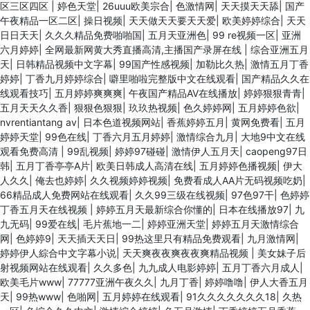
区三区四区
|
婷色天堂
|
26uuu欧美宗合
|
色激情网
|
天天摸天天舔
|
国产
午夜精品一区二区
|
操日视频
|
天天做天天要天天爱
|
欧美婷婷综合
|
天天
日日天天
|
久久久精品免费啪啪国
|
五月天亚洲色
|
99 re视频一区
|
亚洲
六月婷婷
|
全网最新网黄大秀直播高清,主播国产录屏在线
|
综合亚洲五月
天
|
日韩精品视频中文字幕
|
99国产性感视频
|
加勒比久热
|
激情五月丁香
婷婷
|
丁香九月婷婷综合
|
噼里啪啦完整版中文在线观看
|
国产精品久久在
线观看技巧
|
五月婷婷爽爽爽
|
午夜国产精品AV在线播放
|
婷婷狠狠青青
|
五月天天久久香
|
狠狠色狠狠
|
玖玖热视频
|
色久婷婷网
|
五月婷婷色欲
|
nvrentiantang av
|
日本色道视频网站
|
香蕉婷婷五月
|
黄网免费看
|
五月
婷婷天堂
|
99色在线
|
丁香六月五月婷婷
|
激情综合九月
|
大地9中文在线
观看免费高清
|
99乱视频
|
婷婷97碰碰
|
激情伊人五月天
|
caopeng97日
韩
|
五月丁香亭亭A片
|
欧美日韩成人高清在线
|
五月婷婷色播视频
|
伊大
人久久
|
俺去也婷婷
|
久久视频婷婷视频
|
免费看成人AA片无码视频吃奶
|
66精品成人免费网站在线观看
|
久久99三级在线视频
|
97色97干
|
色婷婷
丁香五月天在线视频
|
婷婷五月天最新综合你懂的
|
日本在线播放97
|
九
九无码
|
99爱在线
|
毛片蕉地一二
|
婷婷亚洲天堂
|
婷婷五月天激情综合
网
|
色婷婷9
|
天天插天天日
|
99热这里只有精品免费观看
|
九月激情网
|
婷婷伊人綜合中文字幕小说
|
天天爽夜夜爽夜夜爽精品视频
|
美女妹子后
射视频网站在线观看
|
久久多色
|
九九成人电影婷婷
|
五月丁香六月成人
|
欧美毛片www
|
77777亚洲午夜久久
|
九月丁香
|
婷婷噜噜
|
伊人大香五月
天
|
99热www
|
色啪网
|
五月婷婷在线观看
|
91久久久久久久久18
|
久热