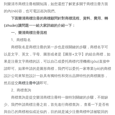
到樂清市商標注冊相關知識，如您還想了解更多關于商標注冊方面
的內(nèi)容，也可電話咨詢我們。
下面樂清商標注冊的商標顧問針對商標流程、資料、費用、轉
(zhuǎn)讓問題一一給大家詳細的介紹一下：
一、樂清商標注冊流程
1、商標取名
商標取名是商標注冊的第一步也是很關鍵的步驟，商標名字可
以是文字、英文，字母、圖形或者是【圖形+文字】的組合商標，如
果是注冊文字商標的話，可以自己或委托商標代理機構(gòu)直接申
請即可。如果申請的是圖形商標，我們可以委托一家專業(yè)的商標
設計公司來幫您設計一款具有獨特性和突出品牌特性的商標圖形，
然后提交
商標注冊申請
即可。
2、商標查詢
商標查詢是提交樂清商標注冊時一個特別關鍵的步驟，不能缺
少。我們申請商標注冊之前，首先進行商標查詢， 查看一下是否有
與自己的商標相似或近似的，目的就是減少注冊商標申請被駁回的