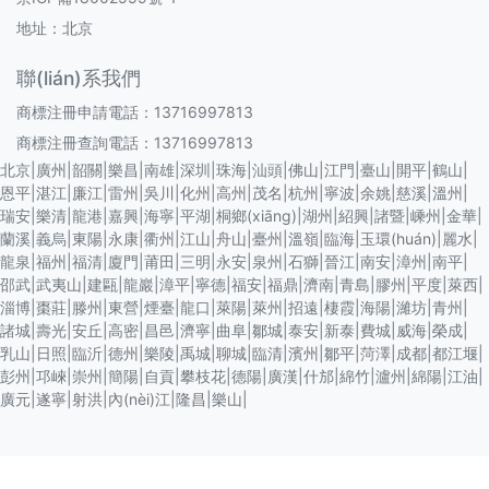
地址：北京
聯(lián)系我們
商標注冊申請電話：13716997813
商標注冊查詢電話：13716997813
北京
|
廣州
|
韶關
|
樂昌
|
南雄
|
深圳
|
珠海
|
汕頭
|
佛山
|
江門
|
臺山
|
開平
|
鶴山
|
恩平
|
湛江
|
廉江
|
雷州
|
吳川
|
化州
|
高州
|
茂名
|
杭州
|
寧波
|
余姚
|
慈溪
|
溫州
|
瑞安
|
樂清
|
龍港
|
嘉興
|
海寧
|
平湖
|
桐鄉(xiāng)
|
湖州
|
紹興
|
諸暨
|
嵊州
|
金華
|
蘭溪
|
義烏
|
東陽
|
永康
|
衢州
|
江山
|
舟山
|
臺州
|
溫嶺
|
臨海
|
玉環(huán)
|
麗水
|
龍泉
|
福州
|
福清
|
廈門
|
莆田
|
三明
|
永安
|
泉州
|
石獅
|
晉江
|
南安
|
漳州
|
南平
|
邵武
|
武夷山
|
建甌
|
龍巖
|
漳平
|
寧德
|
福安
|
福鼎
|
濟南
|
青島
|
膠州
|
平度
|
萊西
|
淄博
|
棗莊
|
滕州
|
東營
|
煙臺
|
龍口
|
萊陽
|
萊州
|
招遠
|
棲霞
|
海陽
|
濰坊
|
青州
|
諸城
|
壽光
|
安丘
|
高密
|
昌邑
|
濟寧
|
曲阜
|
鄒城
|
泰安
|
新泰
|
費城
|
威海
|
榮成
|
乳山
|
日照
|
臨沂
|
德州
|
樂陵
|
禹城
|
聊城
|
臨清
|
濱州
|
鄒平
|
菏澤
|
成都
|
都江堰
|
彭州
|
邛崍
|
崇州
|
簡陽
|
自貢
|
攀枝花
|
德陽
|
廣漢
|
什邡
|
綿竹
|
瀘州
|
綿陽
|
江油
|
廣元
|
遂寧
|
射洪
|
內(nèi)江
|
隆昌
|
樂山
|