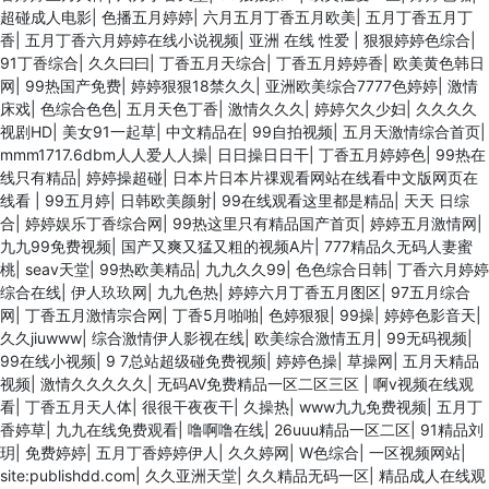
超碰成人电影
|
色播五月婷婷
|
六月五月丁香五月欧美
|
五月丁香五月丁
香
|
五月丁香六月婷婷在线小说视频
|
亚洲 在线 性爱
|
狠狠婷婷色综合
|
91丁香综合
|
久久曰曰
|
丁香五月天综合
|
丁香五月婷婷香
|
欧美黄色韩日
网
|
99热国产免费
|
婷婷狠狠18禁久久
|
亚洲欧美综合7777色婷婷
|
激情
床戏
|
色综合色色
|
五月天色丁香
|
激情久久久
|
婷婷欠久少妇
|
久久久久
视剧HD
|
美女91一起草
|
中文精品在
|
99自拍视频
|
五月天激情综合首页
|
mmm1717.6dbm人人爱人人操
|
日日操日日干
|
丁香五月婷婷色
|
99热在
线只有精品
|
婷婷操超碰
|
日本片日本片祼观看网站在线看中文版网页在
线看
|
99五月婷
|
日韩欧美颜射
|
99在线观看这里都是精品
|
天天 日综
合
|
婷婷娱乐丁香综合网
|
99热这里只有精品国产首页
|
婷婷五月激情网
|
九九99免费视频
|
国产又爽又猛又粗的视频A片
|
777精品久无码人妻蜜
桃
|
seav天堂
|
99热欧美精品
|
九九久久99
|
色色综合日韩
|
丁香六月婷婷
综合在线
|
伊人玖玖网
|
九九色热
|
婷婷六月丁香五月图区
|
97五月综合
网
|
丁香五月激情宗合网
|
丁香5月啪啪
|
色婷狠狠
|
99操
|
婷婷色影音天
|
久久jiuwww
|
综合激情伊人影视在线
|
欧美综合激情五月
|
99无码视频
|
99在线小视频
|
9 7总站超级碰免费视频
|
婷婷色操
|
草操网
|
五月天精品
视频
|
激情久久久久久
|
无码AV免费精品一区二区三区
|
啊v视频在线观
看
|
丁香五月天人体
|
很很干夜夜干
|
久操热
|
www九九免费视频
|
五月丁
香婷草
|
九九在线免费观看
|
噜啊噜在线
|
26uuu精品一区二区
|
91精品刘
玥
|
免费婷婷
|
五月丁香婷婷伊人
|
久久婷网
|
W色综合
|
一区视频网站
|
site:publishdd.com
|
久久亚洲天堂
|
久久精品无码一区
|
精品成人在线观