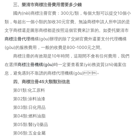
三、樂清市商標注冊費用需要多少錢
國內(nèi)商標注冊官費：300元/類，每個大類可以提交10個小
類，每超出一個小類的加收30元官費。無論商標申請人所申請的是
文字商標還是圖形商標都是按照這個官費來計算的。如委托樂清市
商標注冊代理
機構(gòu)辦理的除了交納官費外還要支付代理機構
(gòu)的服務費用，一般的收費是800-1000元之間。
商標注冊的有效期是10年時間，這期間不會有任何費用，我們
在選擇
商標注冊機構(gòu)
時一定要查看業(yè)務資質(zhì)備案信
息，避免遇到不靠譜的商標代理機構(gòu)。
四、商標注冊45大類類別信息
第01類:化工原料
第02類:涂料油漆
第03類:日化用品
第04類:燃料油脂
第05類:醫(yī)藥品
第06類:五金金屬