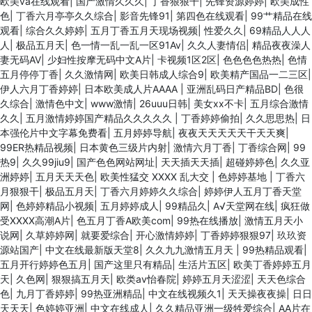
欧美va在线观看
|
国产激情久久久
|
丁香狠狠干
|
先锋资源婷婷
|
欧美成性
色
|
丁香六月亭亭久久综合
|
影音先锋91
|
第四色在线观看
|
99艹精品在线
观看
|
综合久久婷婷
|
五月丁香五月天现场视频
|
性爱久久
|
69精品人人人
人
|
极品五月天
|
色一情一乱一乱一区91Av
|
久久人妻情侣
|
精品夜夜澡人
妻无码AV
|
少妇性按摩无码中文A片
|
卡视频1区2区
|
色色色色热热
|
色情
五月停停丁香
|
久久激情网
|
欧美日韩成人综合9
|
欧美精产国品一二三区
|
伊人六月丁香婷婷
|
日本欧美成人片AAAA
|
亚洲乱码日产精品BD
|
色很
久综合
|
激情色中文
|
www激情
|
26uuu日韩
|
美女xx不卡
|
五月综合激情
久久
|
五月激情婷婷国产精品久久久久久
|
丁香婷婷偷拍
|
久久思思热
|
日
本强伦片中文字幕免费看
|
五月婷婷导航
|
夜夜天天天天天干天天爽
|
99ER热精品视频
|
日本黄色三级片内射
|
激情六月丁香
|
丁香综合网
|
99
热9
|
久久99jiu9
|
国产色色网站网址
|
天天插天天插
|
超碰婷婷色
|
久久亚
洲婷婷
|
五月天天天色
|
欧美性猛交 XXXX 乱大交
|
色婷婷基地
|
丁香六
月狠狠干
|
极品五月天
|
丁香六月婷婷久久综合
|
婷婷伊人五月丁香天堂
网
|
色婷婷精品小视频
|
五月婷婷成人
|
99精品久
|
A√天堂网在线
|
疯狂做
受XXXX高潮A片
|
色五月丁香A欧美com
|
99热在线播放
|
激情五月天小
说网
|
久草婷婷网
|
就要爱综合
|
开心激情婷婷
|
丁香婷婷狠狠97
|
玖玖资
源站国产
|
中文在线最新版天堂8
|
久久九九激情五月天
|
99热精品观看
|
五月开行婷婷色五月
|
国产这里只有精品
|
生活片五区
|
欧美丁香婷婷五月
天
|
久色网
|
狠狠搞五月天
|
欧类av怡春院
|
婷婷五月天涩涩
|
天天色综合
色
|
九月丁香婷婷
|
99热亚洲精品
|
中文在线视频久1
|
天天操夜夜操
|
日日
天天天
|
色婷婷亚洲
|
中文在线成人
|
久久精品亚洲一级牲爱综合
|
AA片在