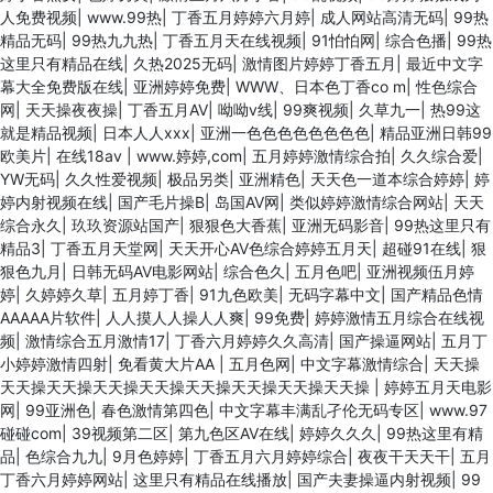
人免费视频
|
www.99热
|
丁香五月婷婷六月婷
|
成人网站高清无码
|
99热
精品无码
|
99热九九热
|
丁香五月天在线视频
|
91怕怕网
|
综合色播
|
99热
这里只有精品在线
|
久热2025无码
|
激情图片婷婷丁香五月
|
最近中文字
幕大全免费版在线
|
亚洲婷婷免费
|
WWW、日本色丁香co m
|
性色综合
网
|
天天操夜夜操
|
丁香五月AV
|
呦呦v线
|
99爽视频
|
久草九一
|
热99这
就是精品视频
|
日本人人xxx
|
亚洲一色色色色色色色色
|
精品亚洲日韩99
欧美片
|
在线18av
|
www.婷婷,com
|
五月婷婷激情综合拍
|
久久综合爱
|
YW无码
|
久久性爱视频
|
极品另类
|
亚洲精色
|
天天色一道本综合婷婷
|
婷
婷内射视频在线
|
国产毛片操B
|
岛国AV网
|
类似婷婷激情综合网站
|
天天
综合永久
|
玖玖资源站国产
|
狠狠色大香蕉
|
亚洲无码影音
|
99热这里只有
精品3
|
丁香五月天堂网
|
天天开心AV色综合婷婷五月天
|
超碰91在线
|
狠
狠色九月
|
日韩无码AV电影网站
|
综合色久
|
五月色吧
|
亚洲视频伍月婷
婷
|
久婷婷久草
|
五月婷丁香
|
91九色欧美
|
无码字幕中文
|
国产精品色情
AAAAA片软件
|
人人摸人人操人人爽
|
99免费
|
婷婷激情五月综合在线视
频
|
激情综合五月激情17
|
丁香六月婷婷久久高清
|
国产操逼网站
|
五月丁
小婷婷激情四射
|
免看黄大片AA
|
五月色网
|
中文字幕激情综合
|
天天操
天天操天天操天天操天天操天天操天天操天天操天天操
|
婷婷五月天电影
网
|
99亚洲色
|
春色激情第四色
|
中文字幕丰满乱孑伦无码专区
|
www.97
碰碰com
|
39视频第二区
|
第九色区AV在线
|
婷婷久久久
|
99热这里有精
品
|
色综合九九
|
9月色婷婷
|
丁香五月六月婷婷综合
|
夜夜干天天干
|
五月
丁香六月婷婷网站
|
这里只有精品在线播放
|
国产夫妻操逼内射视频
|
99