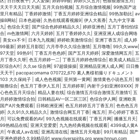
区
|
日日夜夜干
|
人人爱操
|
婷婷99狠
|
婷婷久久五月
|
色狠狠激情五月
|
天天干天天日天天插
|
五月天自拍视频
|
五月综合激情视频
|
99热国产这
里只有精品
|
丁香婷婷激情
|
丁香五月婷婷亚洲综合精品
|
99热加勒比
|
av
操B网站
|
日本色超碰
|
久热在线观看视频9
|
伊人大蕉香
|
九九中文字幕
九
|
色综合天堂
|
国产综合色婷婷精品久久
|
婷婷亚洲色
|
五月丁香怕怕综
合
|
m色激情网
|
六月天婷婷
|
五月丁香婷婷久久
|
亚洲亚洲人成综合网络
|
美女xx不卡
|
日本九九视频
|
婷婷欧美激情综合
|
亚洲丁香五月
|
成人婷
99最新
|
婷婷五月影院
|
六月亭亭久久综合激情
|
五月噜噜
|
99久久www
|
97天堂
|
99热91
|
丁香五月色色婷
|
国产五月天婷婷
|
深爱激情网五月
|
五
月丁香久久呀
|
色五月婷婷一二
|
丁香五月婷婷色情综合
|
欧美成人精品三
区综合A片
|
久久se 综合网
|
97超级操操
|
亚洲精品亚洲人成人网
|
日日撸
天天干
|
pacopacomama 070722_670 素人奥様初撮りドキュメント
103 大久保純子
|
成人色色视频
|
亚州第一黄网
|
激情黄色小说色五月
|
狠
狠擼综合
|
色五月丁香伊人五月
|
五月婷婷草
|
内射干少妇亚洲69XXX
|
开
心色色五月天综合
|
精品人妻在线
|
综合激情五月综合激情五月激情1
|
五
月婷婷激情综合拍
|
日韩精品AV一区二区三区
|
色综合伊人网
|
亚洲欧美
国产A片免费观看
|
日韩欧洲亚洲
|
色五月婷婷五月丁香五月
|
色色色五月
婷
|
久久91久久精品久久
|
激情综合网五月丁香
|
俺五月
|
开心婷婷丁香五
月
|
可以免费观看的AV
|
99九色视频在线观看
|
丁香五月网
|
播播五月天
|
99热精品在线
|
亚洲天堂爱爱
|
九九热经典视频在线观看
|
4399成人黄A
片
|
午夜成人av在线
|
亚洲高清在线
|
激情五月天电影
|
99只有精品
|
国产
亚洲色婷婷久久99精品91 www.riverspirits.org www.hnnun.com