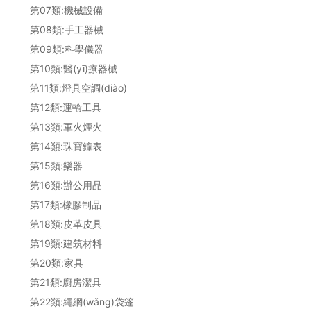
第07類:機械設備
第08類:手工器械
第09類:科學儀器
第10類:醫(yī)療器械
第11類:燈具空調(diào)
第12類:運輸工具
第13類:軍火煙火
第14類:珠寶鐘表
第15類:樂器
第16類:辦公用品
第17類:橡膠制品
第18類:皮革皮具
第19類:建筑材料
第20類:家具
第21類:廚房潔具
第22類:繩網(wǎng)袋篷