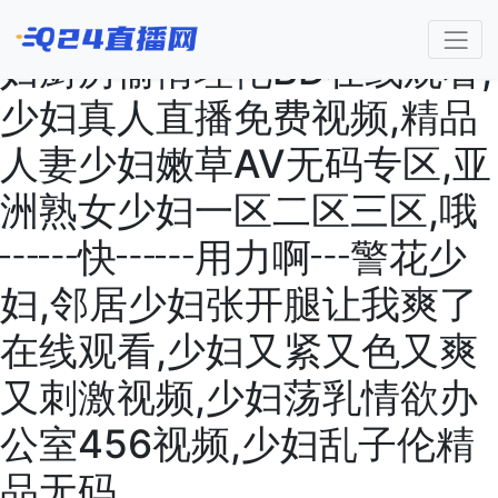
丰满少妇被猛烈高清播放,少
妇厨房愉情理伦BD在线观看,
少妇真人直播免费视频,精品
人妻少妇嫩草AV无码专区,亚
洲熟女少妇一区二区三区,哦
┅┅快┅┅用力啊┅警花少
妇,邻居少妇张开腿让我爽了
在线观看,少妇又紧又色又爽
又刺激视频,少妇荡乳情欲办
公室456视频,少妇乱子伦精
品无码