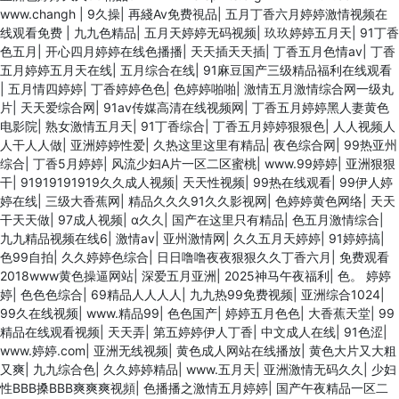
www.changh
|
9久操
|
再綫Av免费視品
|
五月丁香六月婷婷激情视频在
线观看免费
|
九九色精品
|
五月天婷婷无码视频
|
玖玖婷婷五月天
|
91丁香
色五月
|
开心四月婷婷在线色播播
|
天天插天天插
|
丁香五月色情av
|
丁香
五月婷婷五月天在线
|
五月综合在线
|
91麻豆国产三级精品福利在线观看
|
五月情四婷婷
|
丁香婷婷色色
|
色婷婷啪啪
|
激情五月激情综合网一级丸
片
|
天天爱综合网
|
91av传媒高清在线视频网
|
丁香五月婷婷黑人妻黄色
电影院
|
熟女激情五月天
|
91丁香综合
|
丁香五月婷婷狠狠色
|
人人视频人
人干人人做
|
亚洲婷婷性爱
|
久热这里这里有精品
|
夜色综合网
|
99热亚州
综合
|
丁香5月婷婷
|
风流少妇A片一区二区蜜桃
|
www.99婷婷
|
亚洲狠狠
干
|
91919191919久久成人视频
|
天天性视频
|
99热在线观看
|
99伊人婷
婷在线
|
三级大香蕉网
|
精品久久久91久久影视网
|
色婷婷黄色网络
|
天天
干天天做
|
97成人视频
|
α久久
|
国产在这里只有精品
|
色五月激情综合
|
九九精品视频在线6
|
激情av
|
亚州激情网
|
久久五月天婷婷
|
91婷婷搞
|
色99自拍
|
久久婷婷色综合
|
日日噜噜夜夜狠狠久久丁香六月
|
免费观看
2018www黄色操逼网站
|
深爱五月亚洲
|
2025神马午夜福利
|
色。 婷婷
婷
|
色色色综合
|
69精品人人人人
|
九九热99免费视频
|
亚洲综合1024
|
99久在线视频
|
www.精品99
|
色色国产
|
婷婷五月色色
|
大香蕉天堂
|
99
精品在线观看视频
|
天天弄
|
第五婷婷伊人丁香
|
中文成人在线
|
91色涩
|
www.婷婷.com
|
亚洲无线视频
|
黄色成人网站在线播放
|
黄色大片又大粗
又爽
|
九九综合色
|
久久婷婷精品
|
www.五月天
|
亚洲激情无码久久
|
少妇
性BBB搡BBB爽爽爽视頻
|
色播播之激情五月婷婷
|
国产午夜精品一区二