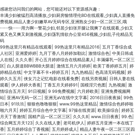
感谢您访问我们的网站，您可能还对以下资源感兴趣：
丰满少妇被猛烈高清播放,少妇厨房愉情理伦BD在线观看,少妇真人直播免
费视频,精品人妻少妇嫩草AV无码专区,亚洲熟女少妇一区二区三区,哦
┅┅快┅┅用力啊┅警花少妇,邻居少妇张开腿让我爽了在线观看,少妇又
紧又色又爽又刺激视频,少妇荡乳情欲办公室456视频,少妇乱子伦精品无
码
99热这里只有精品在线观看
|
99热这里只有精品2016
|
五月丁香综合成
人社区
|
亚洲爱婷婷
|
九月丁香八月婷婷加勒比
|
激情综合色
|
中美日韩成
人在线
|
久久久香
|
开心五月婷婷综合在线精品素人
|
丰滿爆乳一区二区三
区
|
白人荫道BBWBBB大荫道
|
激情五月六月婷婷
|
欧美丁香婷婷五月
|
婷
婷精品在线
|
中文字幕不卡+婷婷五月
|
九九热精品
|
色高清无码视频
|
婷
婷久久五月
|
侠女刀之记忆电影在线看免费
|
在线另类视频
|
日韩人妻在线
观看
|
伊人婷婷大香蕉
|
丁香五月天婷婷91
|
国模淫穴色图
|
九热视频
|
激
情综合五月天
|
91日视频
|
9 99免费视频
|
六月婷欧美
|
亚洲免费视频网
站
|
亚洲AV无码一区二
|
亚洲无aV在线中文字幕
|
2016日日夜夜操
|
99色
日本
|
91玖玖
|
狠狠色噜噜狠狠
|
www.99热这里精品
|
激情综合色婷婷啪
啪六月天
|
婷婷五月综合色中文字幕
|
97操在线资源
|
欧美操综合
|
婷婷五
月天丁香激情
|
国精产品一区二区三区
|
久久久8
|
www.日日夜夜
|
99.色
|
综合网五月天123
|
久久在线人妻
|
老司机伊人
|
婷婷五月亚洲一本在线丁
香
|
五月婷婷综合丁香视频
|
五月婷婷成人
|
精品人妻午夜一区二区三区四