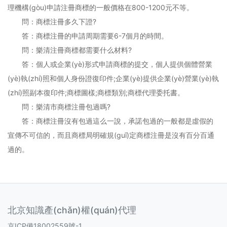
理機構(gòu)申請注冊商標的一般價格在800-1200元不等。
問：商標注冊多久下證?
答：商標注冊的申請周期需要6-7個月的時間。
問：樂清注冊商標都需要什么材料?
答：個人或企業(yè)形式申請商標的提交，個人提供個體營業
(yè)執(zhí)照和個人身份證復印件;企業(yè)提供企業(yè)營業(yè)執
(zhí)照副本復印件;商標圖樣;商標類別;商標代理委托書。
問：樂清市商標注冊包過嗎?
答：商標注冊沒有包過這么一說，承諾包過的一般都是虛假的
宣傳不可信的，而且商標局明確規(guī)定商標注冊是沒有百分百通
過的。
北京知識產(chǎn)權(quán)代理
京ICP備18002559號-1