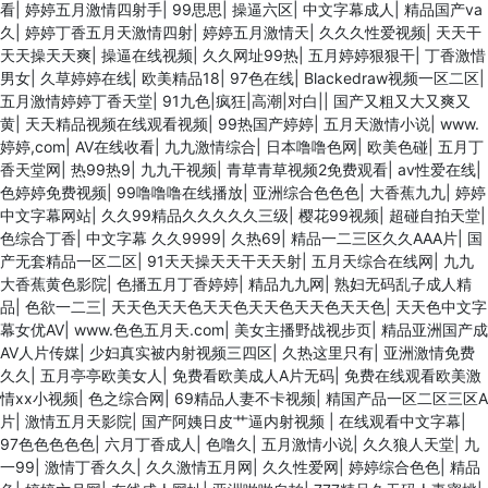
看
|
婷婷五月激情四射手
|
99思思
|
操逼六区
|
中文字幕成人
|
精品国产va
久
|
婷婷丁香五月天激情四射
|
婷婷五月激情天
|
久久久性爱视频
|
天天干
天天操天天爽
|
操逼在线视频
|
久久网址99热
|
五月婷婷狠狠干
|
丁香激惜
男女
|
久草婷婷在线
|
欧美精品18
|
97色在线
|
Blackedraw视频一区二区
|
五月激情婷婷丁香天堂
|
91九色|疯狂|高潮|对白|
|
国产又粗又大又爽又
黄
|
天天精品视频在线观看视频
|
99热国产婷婷
|
五月天激情小说
|
www.
婷婷,com
|
AV在线收看
|
九九激情综合
|
日本噜噜色网
|
欧美色碰
|
五月丁
香天堂网
|
热99热9
|
九九干视频
|
青草青草视频2免费观看
|
av性爱在线
|
色婷婷免费视频
|
99噜噜噜在线播放
|
亚洲综合色色色
|
大香蕉九九
|
婷婷
中文字幕网站
|
久久99精品久久久久久三级
|
樱花99视频
|
超碰自拍天堂
|
色综合丁香
|
中文字幕 久久9999
|
久热69
|
精品一二三区久久AAA片
|
国
产无套精品一区二区
|
91天天操天天干天天射
|
五月天综合在线网
|
九九
大香蕉黄色影院
|
色播五月丁香婷婷
|
精品九九网
|
熟妇无码乱子成人精
品
|
色欲一二三
|
天天色天天色天天色天天色天天色天天色
|
天天色中文字
幕女优AV
|
www.色色五月天.com
|
美女主播野战视步页
|
精品亚洲国产成
AV人片传媒
|
少妇真实被内射视频三四区
|
久热这里只有
|
亚洲激情免费
久久
|
五月亭亭欧美女人
|
免费看欧美成人A片无码
|
免费在线观看欧美激
情xx小视频
|
色之综合网
|
69精品人妻不卡视频
|
精国产品一区二区三区A
片
|
激情五月天影院
|
国产阿姨日皮艹逼内射视频
|
在线观看中文字幕
|
97色色色色色
|
六月丁香成人
|
色噜久
|
五月激情小说
|
久久狼人天堂
|
九
一99
|
激情丁香久久
|
久久激情五月网
|
久久性爱网
|
婷婷综合色色
|
精品