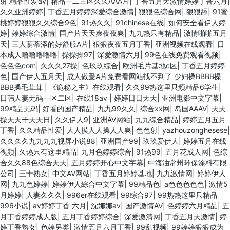
射 精品性爱av
|
精品一二三区久久AAA片
|
丁香五月天激情婷婷丁香六月
|
久久亚洲婷婷
|
丁香五月婷婷深爱综合激情
|
狠狠色综合网
|
狠狠舔
|
91蜜
桃婷婷狠狠久久综合9色
|
91热久久
|
91chinese在线
|
如何安全看伊人婷
婷
|
婷婷综合激情
|
国产片天天爽夜夜爽
|
九九热只有精品
|
激情啪啪五月
天
|
三人荫蒂添的好舒服A片
|
狠狠夜夜五月丁香
|
亚洲视频在线观看
|
日
本成人噜噜噜噜噜
|
操操操97
|
深爱激情六月
|
99色在线免费观看视频
|
色色色com
|
久久久27操
|
色玖玖综合
|
欧洲毛片基地c区
|
丁香五月婷婷
色
|
国产伊人五月天
|
成人做爰A片免费看网站找不到了 少妇搡BBBB搡
BBB搡毛茸茸
|
《诡秘之主》在线观看
|
久久99热这里只频精品6学生
|
日韩人妻无码一区二区
|
在线18av
|
婷婷日日天天
|
亚洲电影中文字幕
|
99精品无码
|
好看的国产精品
|
九九99久久
|
综合xx网
|
岛国AAAV
|
天天
操天天干天天日
|
久久伊人9
|
亚洲AV网站
|
九九综合精品
|
婷婷五月五月
丁香
|
久久精品性爱
|
人人摸人人操人人爽
|
色色射
|
yazhouzonghesese
|
久久久久九九九九视屏小说88
|
亚洲国产99
|
玖玖爱伊人
|
婷婷五月在线
视频
|
久热只有这里精品
|
九月色婷婷综合
|
91热99
|
五月花成人网
|
色综
合久久88色综合天天
|
五月婷婷开心中文字幕
|
中海油常州环保涂料有限
公司
|
三十熟女
|
中文AV网站
|
丁香五月婷婷基地
|
九九激情网
|
婷婷伊人
网
|
九九色婷婷
|
婷婷伊人綜合中文字幕
|
99精品色
|
a色色色色色
|
激情5
月婷婷
|
人妻久久久
|
996er在线观看
|
99综合97
|
99热热这里只精品
996小说
|
av婷婷丁香 六月
|
沈娜娜av
|
国产激情AV
|
色婷婷六月精品
|
五
月丁香婷婷成人版
|
五月丁香婷婷综合
|
深爱激清网
|
丁香五月天激情
|
婷
婷丁香熟女
|
色婷另类
|
激情五月六月丁香
|
99乱视频
|
99婷婷狠狠成为