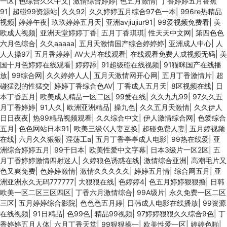
一区
|
色综合久久中文
|
激情综合婷婷
|
色五月激情
|
丁香婷婷五月香蕉
91
|
超碰99资源站
|
久久92
|
久久婷婷五月综合97色一本
|
996re热精品
视频
|
婷婷午夜
|
玖玖婷婷五月天
|
亚洲avjiujiur91
|
99爱视频免费看
|
美
欧成人视频
|
亚洲天堂婷婷丁香
|
五月丁香琪琪
|
性天天中文网
|
第四色色
六月色综合
|
久久aaaaa
|
五月天激情国产综合婷婷婷
|
亚洲成人中心
|
人
人人操97
|
五月香婷婷
|
AV大片在线观看
|
在线观看免费人成视频无码
|
美
国十月色婷婷在线观看
|
婷婷舔
|
91超级碰在线视频
|
91猫咪国产在线播
放
|
99综合网
|
久久婷婷人人
|
五月天激情网开心网
|
五月丁香激情片
|
超
碰猛烈的性猛交
|
婷婷丁香综合色AV
|
丁香成人五月天
|
8区视频在线
|
日
本丁香五月
|
欧美成人精品一区二区
|
99爱在线
|
久久九九99
|
97久久五
月丁香婷婷
|
91人久
|
欧洲亚洲精品
|
操九色
|
久久五月天激情
|
久久伊人
日日夜夜
|
热99精品视频观看
|
久久综合中文
|
伊人激情综合网
|
色爱综合
五月
|
色色网站日本91
|
欧美三级巜人妻互换
|
超碰免费人妻
|
五月婷视频
在线
|
六月久久狠狠
|
淫荡工a
|
五月丁香亭亭成人电影
|
99热在线爱
|
亚
洲综合婷婷五月
|
99干日本
|
欧美性爱中文字幕
|
日本3级片一区2区
|
五
月丁香婷婷激情四射迷人
|
久婷狼色诱惑在线
|
激情综合亚洲
|
高潮毛片又
色又爽免费
|
色婷婷激情
|
激情久久久久久
|
婷婷五月情
|
综合网五月
|
亚
洲亚洲永久无码777777
|
大狠狠在线
|
色婷婷4
|
色五月婷婷狠狠撸
|
日韩
欧美一区二区三区四区
|
丁香六月激情综合
|
99A级片
|
永久免费一区二区
三区
|
五月婷婷综合影院
|
色色色五月婷
|
日韩成人电影在线播放
|
99资源
在线视频
|
91日精品
|
色99色
|
精品99视频
|
97婷婷狠狠久久综合9色
|
丁
香婷婷五月人体
|
六月丁香天堂
|
99狠狠操一
|
欧美性爱一区
|
婷婷色啪
|