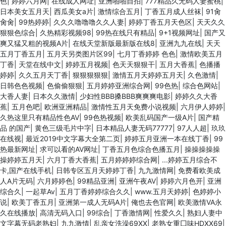
色
|
婷婷六月网
|
在线成人网址
|
亚洲啪啪自拍
|
777精品久无码人妻蜜桃
|
日本美女五月天
|
西瓜美女a片
|
激情综合五月
|
丁香五月成人丝袜
|
91肏
肏肏
|
99热婷婷
|
久久久噜噜噜久久人妻
|
婷婷丁香五月天色区
|
天天久久
狠狠色综合
|
久热精彩视频98
|
99热在线只有精品
|
9+1视频网址
|
国产又
爽又猛又粗的视频A片
|
在线天堂新版最新版在线8
|
亚洲九九在线
|
天天
五月丁香五月
|
五月天另类图片区99
|
七月丁香婷婷 色色
|
激情欧美五月
丁香
|
天堂在线中文
|
婷婷五月视频
|
色天天狠狠干
|
五月大香蕉
|
色播播
婷婷
|
久久五月天丁香
|
狠狠狠狠狠
|
激情五月天婷婷五月天
|
久色激情
|
日韩色色视频
|
色偷偷狠狠
|
五月婷婷亚洲综合网
|
99色热
|
综合色网站
|
大香人妻
|
日本久久激情
|
少妇性BBB搡BBB爽爽爽电影
|
婷婷久久大香
蕉
|
五月色吧
|
欧洲亚洲精品
|
激情性五月天免费小说视频
|
六月伊人婷婷
|
久热这里只有精品性色AV
|
99色热视频
|
欧美乱码国产一级A片
|
国产精
品 的国产
|
黄色三级毛片中字
|
日本精品人妻无码77777
|
97人人超
|
玖玖
在线视
|
最近2019中文字幕大全第二页
|
婷婷五月亚洲一本在线丁香
|
99
热最新网址
|
求可以看的AV网址
|
丁香五月色综合色播五月
|
操操操操操
操婷婷五月天
|
六月丁香大香蕉
|
五月婷婷婷综合网
|
...婷婷五月综合不
卡,国产在线手机
|
日韩专区五月天婷婷丁香
|
九九激情网
|
免费看欧美成
人A片无码
|
六月婷婷色
|
99精品亚洲
|
亚洲午夜AV
|
婷婷六月色开
|
亚洲
综合久
|
一起草Av
|
五月丁香婷婷综合久久
|
www.五月天婷婷
|
色婷婷小
说
|
欧美丁香五月
|
亚洲第一成人无码A片
|
俺也去色官网
|
欧美激情VA永
久在线播放
|
高清无码入口
|
99综合
|
丁香激情网
|
性爱久久
|
熟妇人妻中
文字幕无码老熟妇
|
九九激情
|
乱亲女洗澡69XX
|
老熟女重囗味HDXX69
|