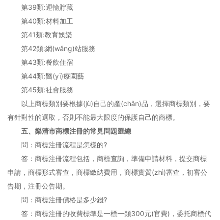
第39類:運輸貯藏
第40類:材料加工
第41類:教育娛樂
第42類:網(wǎng)站服務
第43類:餐飲住宿
第44類:醫(yī)療園藝
第45類:社會服務
以上商標類別要根據(jù)自己的產(chǎn)品，選擇商標類別，要
有針對性的選取，否則不能最大限度的保護自己的商標。
五、樂清市商標注冊的常見問題匯總
問：商標注冊流程是怎樣的?
答：商標注冊流程包括，商標查詢，準備申請材料，提交商標
申請，商標形式審查，商標繳納費用，商標實質(zhì)審查，初審公
告期，注冊公告期。
問：商標注冊價格是多少錢?
答：商標注冊的收費標準是一標一類300元(官費)，委托商標代