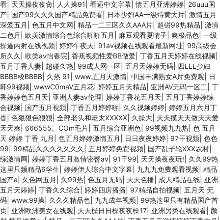
看
|
天天操夜夜肏
|
人人操91
|
看逼中文字幕
|
情五月亚洲婷婷
|
26uuu国
产
|
国产99久久久国产精品免费看
|
日本少妇AA一级特黄大片
|
激情五月
深爱五月
|
色五月中文网
|
精品一二三区久久AAA片
|
超碰99热精品
|
激情
二色月
|
欧美激情综合色综合啪啪五月
|
麻豆观看夏晴子
|
爽极品色
|
一级
操逼内射在线视频
|
婷婷午夜天
|
91av视频在线观看最新网址
|
99高级会
所久久
|
欧类av怡春院
|
香蕉视频性爱BB做爱
|
丁香五月天婷婷在线视频
|
五月丁香人妻
|
超碰久热
|
99成人网一区
|
五月天婷婷无码
|
四LLL少妇
BBBB槡BBBB
|
久热 91
|
www.五月天激情
|
中国丰满熟女A片免费观
|
日
韩99视频
|
wwwC0maV五月花
|
婷婷五月天精品
|
亚洲AV无码一区二
|
丁
香婷婷色五月天
|
亚洲人妻av伦理
|
婷婷丁香花五月天
|
五月丁香婷婷综
合视频
|
国产五月视频
|
丁香五月婷婷啪
|
久久视频婷婷
|
婷婷五月六月丁
香
|
色狠狠色狠狠
|
全部老头和老太XXXXX
|
久操大
|
天天摸天天做天天爱
天天爽
|
666555。COm毛片
|
五月综合亚洲色
|
99视频九九热
|
色 五月
天 婷婷 丁香 九月
|
色五月婷婷激情五月
|
日日夜夜婷婷
|
97干视频
|
色色
99
|
99精品久久久久久久久
|
五月婷婷免费视频
|
国产乱子轮XXX农村
|
综激情网
|
婷婷丁香五月激情密臀av
|
91干99
|
天天操夜夜玩!
|
久久99热
这里只频精品6学生
|
婷婷伊人综合中文字幕
|
九九九免费观看视频
|
精品
国产a
|
久色网五月
|
久99热
|
色五月无码
|
天天色播
|
成人精品在线
|
亚洲
五月天婷婷
|
丁香久久综合
|
婷婷四房播播
|
97精品自拍视频
|
五月天 无
码
|
www.99操
|
久久久精品色
|
九九成年视频
|
99热这里只有精品国产首
页
|
亚洲欧洲美女在线观
|
天天橾日日橾夜夜橾17
|
亚洲另类在线观看
|
颜