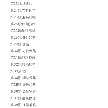
第23類:紗線絲
第24類:布料床單
第25類:服裝鞋帽
第26類:鈕扣拉鏈
第27類:地毯席墊
第28類:健身器材
第29類:食品
第30類:方便食品
第31類:飼料種籽
第32類:啤酒飲料
第33類:酒
第34類:煙草煙具
第35類:廣告銷售
第36類:金融物管
第37類:建筑修理
第38類:通訊服務